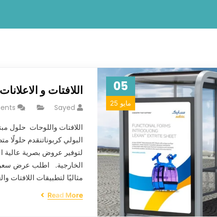
05
اللافتات و الاعلانات
مايو 25
ents
Sayed
اللافتات واللوحات حلول مب
البولي كربوناتنقدم حلولًا م
لتوفير عروض بصرية عالية التأ
الخارجية. اطلب عرض سعر توا
مثاليًا لتطبيقات اللافتات و
Read More