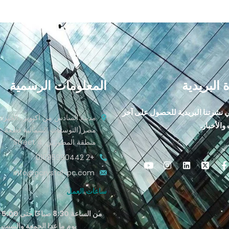
 البريدية
المعلومات الرسمية
نشرتنا البريدية للحصول على آخر
مدينة السادس من أكتوبر، الجيزة،
والأخبار.
مصر(ا
منطقة المطورين, Street 4
+2 01095990442
info@gcrystal-pc.com
ساعات العمل
من 
يوم ما عدا الجمعة والسبت.