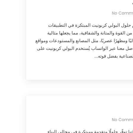
No Comm
 حلول البولي كربونيت المبتكرة في التطبيقات
ن القوة والمتانة والشفافية، مما يجعلها مثالية
ليًا ومظهرًا عصريًا، مثل المصانع والمستودعات ومواقع
صل معنا عبر الواتساب يُستخدم البولي كربونيت على
لصناعية بفضل قوته…
No Comm
تنا توفّر حلولًا متقدمة ومبتكرة في مجالي البناء