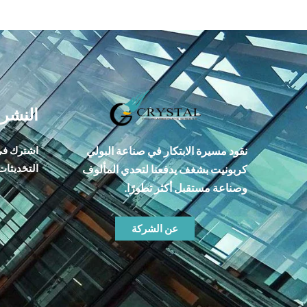
النشرة
نقود مسيرة الابتكار في صناعة البولي
اشترك في 
التحديثات 
كربونيت بشغف يدفعنا لتحدي المألوف
وصناعة مستقبل أكثر تطورًا.
عن الشركة