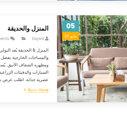
05
المنزل والحديقة
مايو 25
ents
Sayed
المنزل & الحديقة يُعد البولي
والمساحات الخارجية بفضل مت
ومظهره الشفاف الأنيق. يُس
السيارات والدفيئات الزراعي
عصرية جذابة. اطلب عرض س
Read More