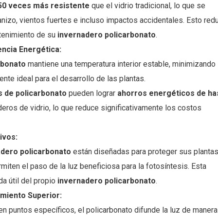
50 veces más resistente
que el vidrio tradicional, lo que se
anizo, vientos fuertes e incluso impactos accidentales. Esto red
tenimiento de su
invernadero policarbonato
.
encia Energética:
rbonato
mantiene una temperatura interior estable, minimizando 
nte ideal para el desarrollo de las plantas.
 de policarbonato
pueden lograr
ahorros energéticos de ha
ros de vidrio, lo que reduce significativamente los costos
ivos:
adero policarbonato
están diseñadas para proteger sus plantas
miten el paso de la luz beneficiosa para la fotosíntesis. Esta
da útil del propio
invernadero policarbonato
.
imiento Superior:
z en puntos específicos, el policarbonato difunde la luz de manera