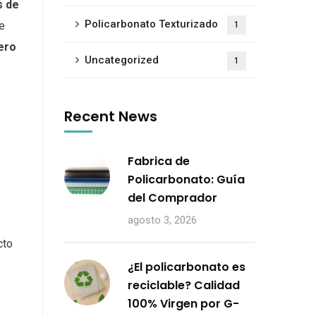
s de
Policarbonato Texturizado
ce
1
ero
Uncategorized
1
Recent News
Fabrica de
Policarbonato: Guía
del Comprador
agosto 3, 2026
cto
¿El policarbonato es
reciclable? Calidad
100% Virgen por G-