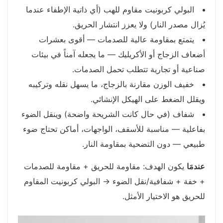
البولي كربونيت مقاوم للهب (أي ذاتية الإطفاء عندما
يُزال مصدر النار) ولا يعزز انتشار الحريق.
يتمتع بمقاومة عالية للصدمات — أقوى بعشرات
أضعاف الزجاج أو الأكريليك — ما يجعله آمناً في بيئات
صناعية أو تجارية تتطلب تحمل الصدمات.
خفيف الوزن مقارنة بالزجاج، ما يسهل نقله وتركيبه
ويقلل الضغط على الهيكل الإنشائي.
شفاف (في حال كانت الشريحة واضحة) وينقل الضوء
بفاعلية — مناسبة للأسقف، الواجهات، أماكن تحتاج ضوء
طبيعي — دون التضحية بمقاومة النار.
عندمَا
يكون الهدف: مقاومة للحريق + مقاومة للصدمات
+ خفة + شفافية/نقل الضوء → البولي كربونيت المقاوم
للحريق هو الاختيار الأمثل.