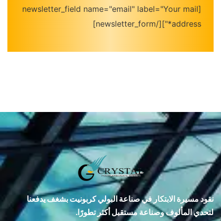
[newsletter_field name="email" label="Your mail
address*"][/newsletter_form]
نقود مسيرة الابتكار في صناعة البولي كربونيت بشغف يدفعنا
لتحدي المألوف وصناعة مستقبل أكثر تطورًا.