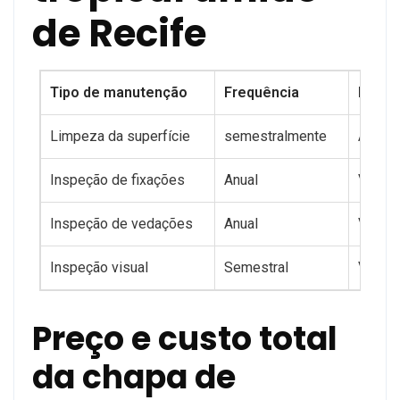
de Recife
Tipo de manutenção
Frequência
Proce
Limpeza da superfície
semestralmente
Água m
Inspeção de fixações
Anual
Verifi
Inspeção de vedações
Anual
Verifi
Inspeção visual
Semestral
Verifi
Preço e custo total
da chapa de