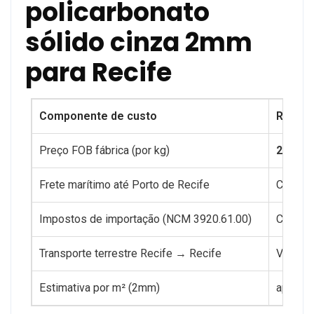
policarbonato
sólido cinza 2mm
para Recife
Componente de custo
Referê
Preço FOB fábrica (por kg)
2–3 US
Frete marítimo até Porto de Recife
Calcula
Impostos de importação (NCM 3920.61.00)
Confor
Transporte terrestre Recife → Recife
Variáve
Estimativa por m² (2mm)
aprox. 