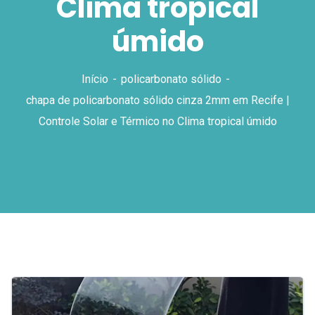
Clima tropical
úmido
Início
policarbonato sólido
chapa de policarbonato sólido cinza 2mm em Recife |
Controle Solar e Térmico no Clima tropical úmido