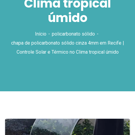
Clima tropical
úmido
Início
policarbonato sólido
chapa de policarbonato sólido cinza 4mm em Recife |
Controle Solar e Térmico no Clima tropical úmido