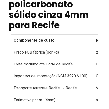
policarbonato
sólido cinza 4mm
para Recife
Componente de custo
Referê
Preço FOB fábrica (por kg)
2–3 US
Frete marítimo até Porto de Recife
Calcula
Impostos de importação (NCM 3920.61.00)
Confor
Transporte terrestre Recife → Recife
Variáve
Estimativa por m² (4mm)
aprox. 