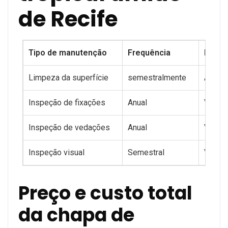
de Recife
Tipo de manutenção
Frequência
Proce
Limpeza da superfície
semestralmente
Água m
Inspeção de fixações
Anual
Verifi
Inspeção de vedações
Anual
Verifi
Inspeção visual
Semestral
Verifi
Preço e custo total
da chapa de