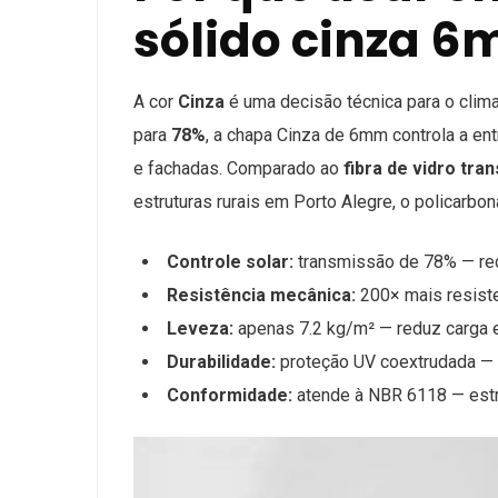
sólido cinza 6
A cor
Cinza
é uma decisão técnica para o clima
para
78%
, a chapa Cinza de 6mm controla a en
e fachadas. Comparado ao
fibra de vidro tran
estruturas rurais em Porto Alegre, o policarbo
Controle solar:
transmissão de 78% — red
Resistência mecânica:
200× mais resiste
Leveza:
apenas 7.2 kg/m² — reduz carga est
Durabilidade:
proteção UV coextrudada —
Conformidade:
atende à NBR 6118 — estr