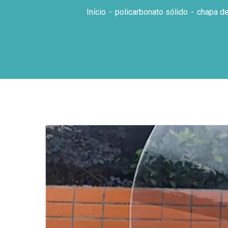
Início
policarbonato sólido
chapa de