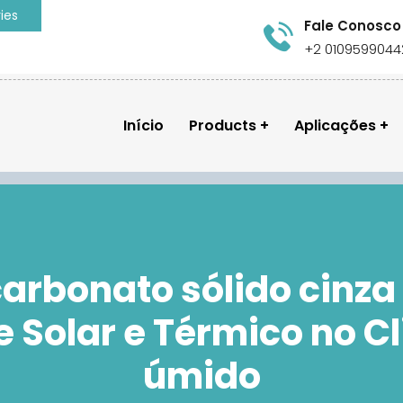
ies
Fale Conosco
+2 0109599044
Início
Products
Aplicações
carbonato sólido cinz
le Solar e Térmico no C
úmido