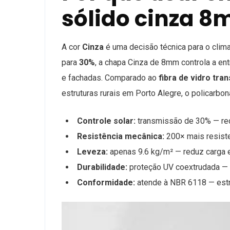
sólido cinza 8
A cor
Cinza
é uma decisão técnica para o clima
para
30%
, a chapa Cinza de 8mm controla a en
e fachadas. Comparado ao
fibra de vidro tran
estruturas rurais em Porto Alegre, o policarbo
Controle solar:
transmissão de 30% — red
Resistência mecânica:
200× mais resiste
Leveza:
apenas 9.6 kg/m² — reduz carga est
Durabilidade:
proteção UV coextrudada —
Conformidade:
atende à NBR 6118 — estr