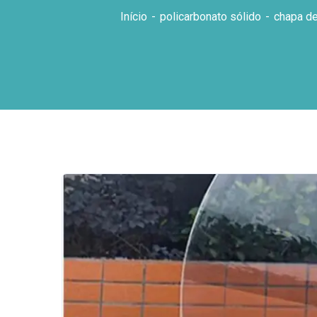
Início
policarbonato sólido
chapa de