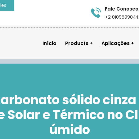
ies
Fale Conosco
+2 0109599044
Início
Products
Aplicações
carbonato sólido cinz
le Solar e Térmico no C
úmido