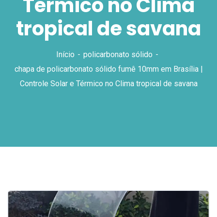
Térmico no Clima
tropical de savana
Início
policarbonato sólido
chapa de policarbonato sólido fumê 10mm em Brasília |
Controle Solar e Térmico no Clima tropical de savana