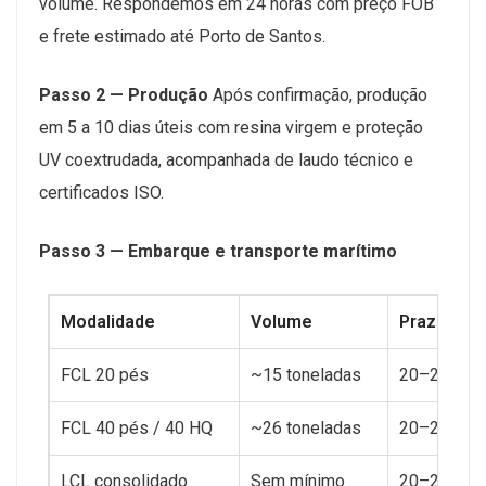
volume. Respondemos em 24 horas com preço FOB
e frete estimado até Porto de Santos.
Passo 2 — Produção
Após confirmação, produção
em 5 a 10 dias úteis com resina virgem e proteção
UV coextrudada, acompanhada de laudo técnico e
certificados ISO.
Passo 3 — Embarque e transporte marítimo
Modalidade
Volume
Prazo até
FCL 20 pés
~15 toneladas
20–24 dias
FCL 40 pés / 40 HQ
~26 toneladas
20–24 dias
LCL consolidado
Sem mínimo
20–24 +5 d