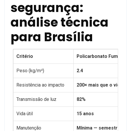
segurança:
análise técnica
para Brasília
Critério
Policarbonato Fumê 2m
Peso (kg/m²)
2.4
Resistência ao impacto
200× mais que o vidro
Transmissão de luz
82%
Vida útil
15 anos
Manutenção
Mínima — semestralmen