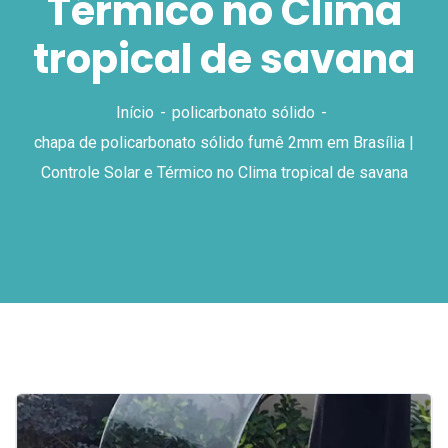
Térmico no Clima
tropical de savana
Início
policarbonato sólido
chapa de policarbonato sólido fumê 2mm em Brasília |
Controle Solar e Térmico no Clima tropical de savana