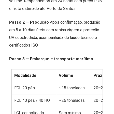
volume. Respondemos em 24 horas com preço FOB
e frete estimado até Porto de Santos.
Passo 2 — Produção
Após confirmação, produção
em 5 a 10 dias úteis com resina virgem e proteção
UV coextrudada, acompanhada de laudo técnico e
certificados ISO.
Passo 3 — Embarque e transporte marítimo
Modalidade
Volume
Prazo até
FCL 20 pés
~15 toneladas
20–24 dias
FCL 40 pés / 40 HQ
~26 toneladas
20–24 dias
LCL consolidado
Sem mínimo
20–24 +5 d