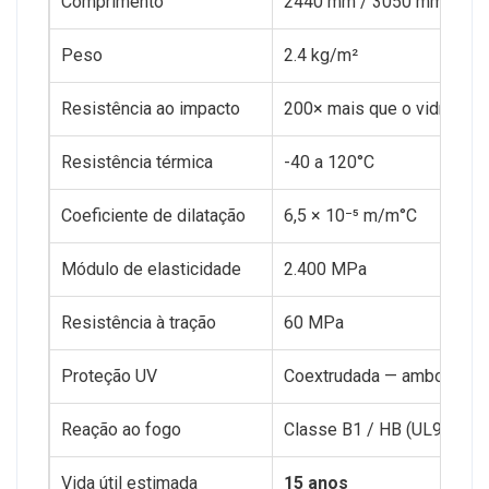
Comprimento
2440 mm / 3050 mm
Peso
2.4 kg/m²
Resistência ao impacto
200× mais que o vidro
Resistência térmica
-40 a 120°C
Coeficiente de dilatação
6,5 × 10⁻⁵ m/m°C
Módulo de elasticidade
2.400 MPa
Resistência à tração
60 MPa
Proteção UV
Coextrudada — ambos os 
Reação ao fogo
Classe B1 / HB (UL94)
Vida útil estimada
15 anos