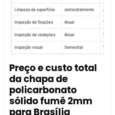
Limpeza da superfície
semestralmente
Água m
Inspeção de fixações
Anual
Verifi
Inspeção de vedações
Anual
Verifi
Inspeção visual
Semestral
Verifi
Preço e custo total
da chapa de
policarbonato
sólido fumê 2mm
para Brasília