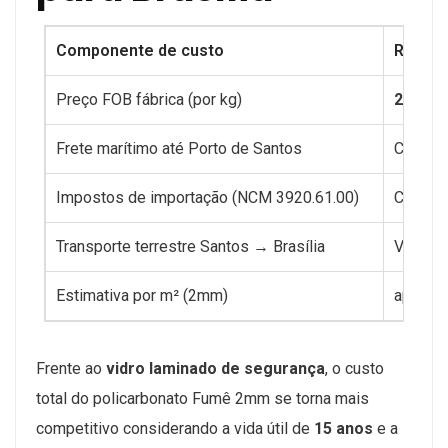
Componente de custo
Referê
Preço FOB fábrica (por kg)
2–3 US
Frete marítimo até Porto de Santos
Calcula
Impostos de importação (NCM 3920.61.00)
Confor
Transporte terrestre Santos → Brasília
Variáve
Estimativa por m² (2mm)
aprox. 
Frente ao
vidro laminado de segurança
, o custo
total do policarbonato Fumê 2mm se torna mais
competitivo considerando a vida útil de
15 anos
e a