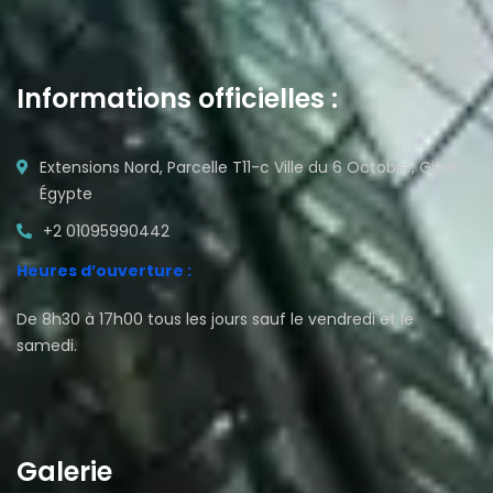
Informations officielles :
Extensions Nord, Parcelle T11-c Ville du 6 Octobre, Gizeh,
Égypte
+2 01095990442
Heures d’ouverture :
De 8h30 à 17h00 tous les jours sauf le vendredi et le
samedi.
Galerie